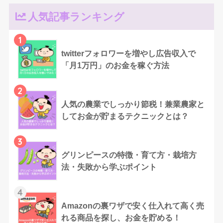
人気記事ランキング
1
twitterフォロワーを増やし広告収入で
「月1万円」のお金を稼ぐ方法
2
人気の農業でしっかり節税！兼業農家と
してお金が貯まるテクニックとは？
3
グリンピースの特徴・育て方・栽培方
法・失敗から学ぶポイント
4
Amazonの裏ワザで安く仕入れて高く売
れる商品を探し、お金を貯める！