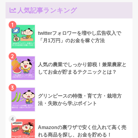
人気記事ランキング
1
twitterフォロワーを増やし広告収入で
「月1万円」のお金を稼ぐ方法
2
人気の農業でしっかり節税！兼業農家と
してお金が貯まるテクニックとは？
3
グリンピースの特徴・育て方・栽培方
法・失敗から学ぶポイント
4
Amazonの裏ワザで安く仕入れて高く売
れる商品を探し、お金を貯める！