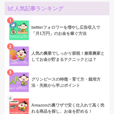
人気記事ランキング
1
twitterフォロワーを増やし広告収入で
「月1万円」のお金を稼ぐ方法
2
人気の農業でしっかり節税！兼業農家と
してお金が貯まるテクニックとは？
3
グリンピースの特徴・育て方・栽培方
法・失敗から学ぶポイント
4
Amazonの裏ワザで安く仕入れて高く売
れる商品を探し、お金を貯める！