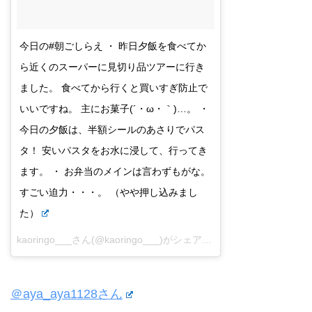
今日の#朝ごしらえ ・ 昨日夕飯を食べてか
ら近くのスーパーに見切り品ツアーに行き
ました。 食べてから行くと買いすぎ防止で
いいですね。 主にお菓子(´・ω・｀)…。 ・
今日の夕飯は、半額シールのあさりでパス
タ！ 安いパスタをお水に浸して、行ってき
ます。 ・ お弁当のメインは言わずもがな。
すごい迫力・・・。 （やや押し込みまし
た）
kaoringo___さん(@kaoringo___)がシェアした投稿 –
2017 11月 6
＠aya_aya1128さん