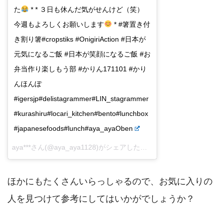
た
* * ３日も休んだ気がせんけど（笑）
今週もよろしくお願いします
* #箸置き付
き割り箸#cropstiks #OnigiriAction #日本が
元気になるご飯 #日本が笑顔になるご飯 #お
弁当作り楽しもう部 #かりん171101 #かり
んほんぽ
#igersjp#delistagrammer#LIN_stagrammer
#kurashiru#locari_kitchen#bento#lunchbox
#japanesefoods#lunch#aya_ayaOben
aya***さん(@aya_aya1128)がシェアした投稿 –
2017 11月 5 2:13
ほかにもたくさんいらっしゃるので、お気に入りの
人を見つけて参考にしてはいかがでしょうか？