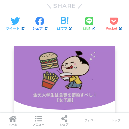
SHARE
LINE
ツイート
シェア
はてブ
Pocket
この記事が気に入ったらフォローしよ
フォロー
トップ
ホーム
メニュー
シェア
う