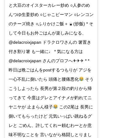
と大豆のオイスターカレー炒め ○人参のめ
んつゆ生姜炒め ○じゃこピーマン ○レンコン
のチーズ焼き ○ふりかけご飯＋
(炒飯) * そ
して今日もお外ごはんが楽しみになる、
@delacroixjapan ドラクロワさんの 箸置き
付き割り箸 も一緒に♩ * 気になる方は
@delacroixjapan さんのプロフへ✈︎✈︎✈︎ * *
昨日は晩ごはんをpostするつもりが アジを
一心不乱に捌いたら 頭痛と腰痛悪化
そう
こうしよったら 長男が第２段の釣りから帰
ってきて 今度はグレとアイナメが釣れてニ
ヤニヤが 止まらん様子
この2尾は 長男に
捌いてもらったけど 元気いっぱい跳ねるグ
レと ごめん、許してくれー頼むわーとか意
味不明なことを 言いながら格闘しとりまし