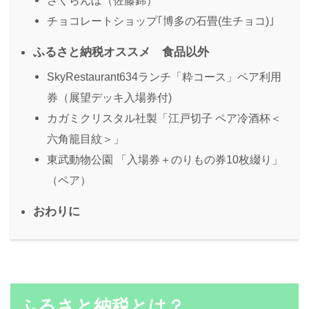
さくらんぼ（佐藤錦）
チョコレートショップ｢博多の石畳(生チョコ)｣
ふるさと納税オススメ 食品以外
SkyRestaurant634ランチ「粋コース」ペア利用
券（展望デッキ入場券付)
カガミクリスタル社製「江戸切子 ペア冷酒杯＜
六角籠目紋＞」
東武動物公園 「入場券＋のりもの券10枚綴り」
（ペア）
おわりに
ふるさと納税とは？