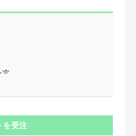
いか
トを受注