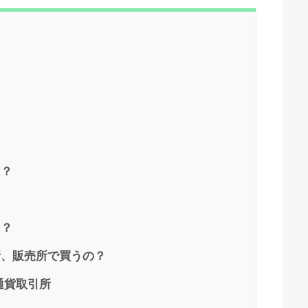
？
は？
？
き？
引所、販売所で買うの？
通貨取引所