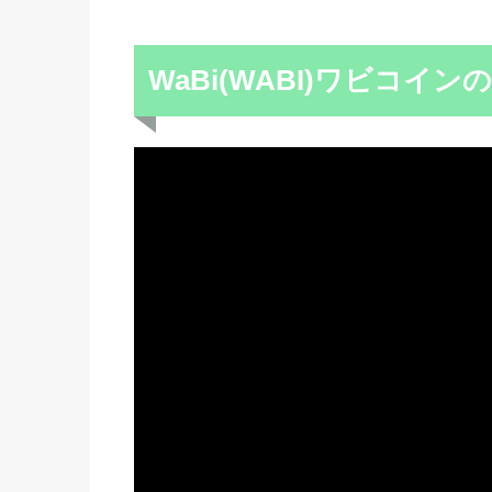
WaBi(WABI)ワビコイ