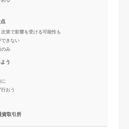
り
意点
まり次第で影響を受ける可能性も
ができない
語のみ
みよう
前に
ず行おう
通貨取引所