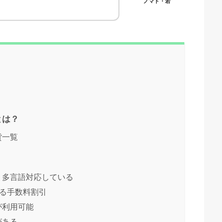
ノマド・若
とは？
貨一覧
ト
め、多言語対応している
による手数料割引
が利用可能
がある