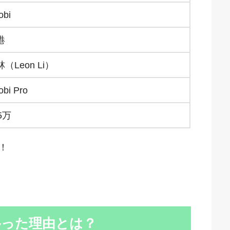
obi
港
（Leon Li）
obi Pro
5万
須！
へ移った理由とは？