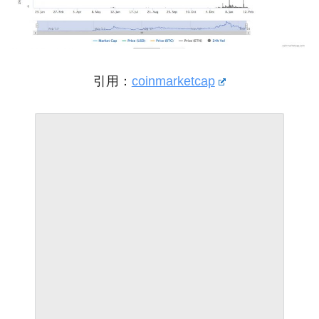
引用：
coinmarketcap