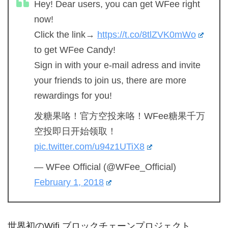
Hey! Dear users, you can get WFee right
now!
Click the link→
https://t.co/8tlZVK0mWo
to get WFee Candy!
Sign in with your e-mail adress and invite
your friends to join us, there are more
rewardings for you!
发糖果咯！官方空投来咯！WFee糖果千万
空投即日开始领取！
pic.twitter.com/u94z1UTiX8
— WFee Official (@WFee_Official)
February 1, 2018
世界初のWifi ブロックチェーンプロジェクト。